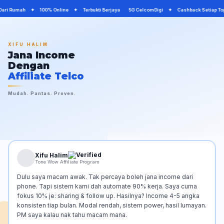
 Dari Rumah ✦ 100% Online ✦ Terbukti Berjaya 5G CelcomDigi ✦ Cashback Setiap T
XIFU HALIM
Jana Income
Dengan
Affiliate Telco
Mudah. Pantas. Proven.
Xifu Halim
Tone Wow Affiliate Program
Dulu saya macam awak. Tak percaya boleh jana income dari
phone. Tapi sistem kami dah automate 90% kerja. Saya cuma
fokus 10% je: sharing & follow up. Hasilnya? Income 4-5 angka
konsisten tiap bulan. Modal rendah, sistem power, hasil lumayan.
PM saya kalau nak tahu macam mana.