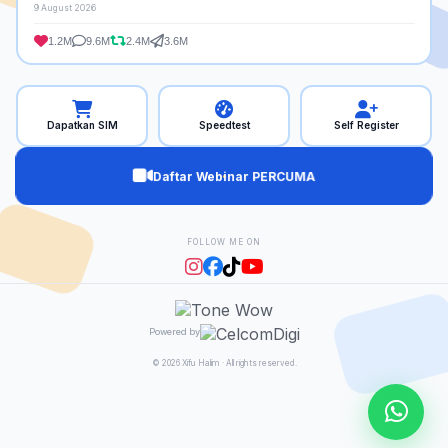
9 August 2026
1.2M
9.6M
2.4M
3.6M
Dapatkan SIM
Speedtest
Self Register
Daftar Webinar PERCUMA
FOLLOW ME ON
Powered by
© 2026 Xifu Halim · All rights reserved.