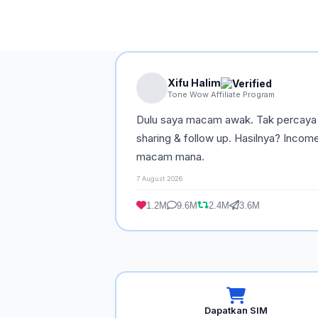
Xifu Halim
Tone Wow Affiliate Program
Dulu saya macam awak. Tak percaya b
sharing & follow up. Hasilnya? Incom
macam mana.
7 August 2026
1.2M
9.6M
2.4M
3.6M
Dapatkan SIM