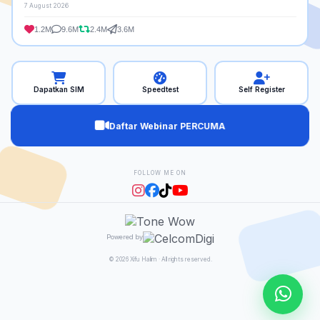
7 August 2026
1.2M
9.6M
2.4M
3.6M
Dapatkan SIM
Speedtest
Self Register
Daftar Webinar PERCUMA
FOLLOW ME ON
Powered by
© 2026 Xifu Halim · All rights reserved.