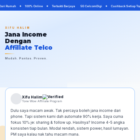
 Dari Rumah ✦ 100% Online ✦ Terbukti Berjaya 5G CelcomDigi ✦ Cashback Setiap T
XIFU HALIM
Jana Income
Dengan
Affiliate Telco
Mudah. Pantas. Proven.
Xifu Halim
Tone Wow Affiliate Program
Dulu saya macam awak. Tak percaya boleh jana income dari
phone. Tapi sistem kami dah automate 90% kerja. Saya cuma
fokus 10% je: sharing & follow up. Hasilnya? Income 4-5 angka
konsisten tiap bulan. Modal rendah, sistem power, hasil lumayan.
PM saya kalau nak tahu macam mana.