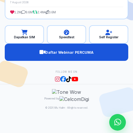
7 August 2026
1.2M
9.6M
2.4M
3.6M
Dapatkan SIM
Speedtest
Self Register
Daftar Webinar PERCUMA
FOLLOW ME ON
Powered by
© 2026 Xifu Halim · All rights reserved.