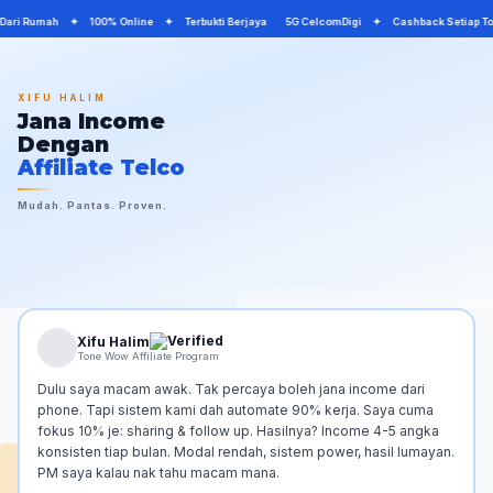
 Dari Rumah ✦ 100% Online ✦ Terbukti Berjaya 5G CelcomDigi ✦ Cashback Setiap 
XIFU HALIM
Jana Income
Dengan
Affiliate Telco
Mudah. Pantas. Proven.
Xifu Halim
Tone Wow Affiliate Program
Dulu saya macam awak. Tak percaya boleh jana income dari
phone. Tapi sistem kami dah automate 90% kerja. Saya cuma
fokus 10% je: sharing & follow up. Hasilnya? Income 4-5 angka
konsisten tiap bulan. Modal rendah, sistem power, hasil lumayan.
PM saya kalau nak tahu macam mana.