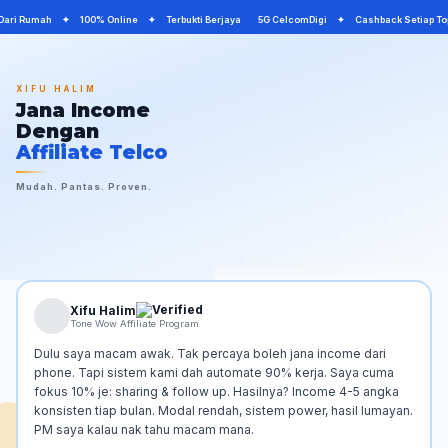
 Dari Rumah ✦ 100% Online ✦ Terbukti Berjaya 5G CelcomDigi ✦ Cashback Setiap T
XIFU HALIM
Jana Income
Dengan
Affiliate Telco
Mudah. Pantas. Proven.
Xifu Halim
Tone Wow Affiliate Program
Dulu saya macam awak. Tak percaya boleh jana income dari
phone. Tapi sistem kami dah automate 90% kerja. Saya cuma
fokus 10% je: sharing & follow up. Hasilnya? Income 4-5 angka
konsisten tiap bulan. Modal rendah, sistem power, hasil lumayan.
PM saya kalau nak tahu macam mana.