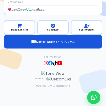
9 August 2026
1.2M
9.6M
2.4M
3.6M
Dapatkan SIM
Speedtest
Self Register
Daftar Webinar PERCUMA
FOLLOW ME ON
Powered by
© 2026 Xifu Halim · All rights reserved.