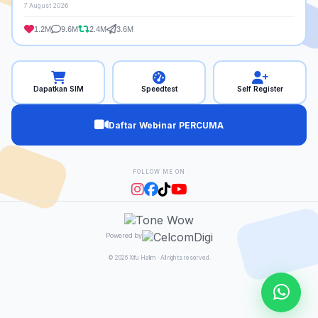
7 August 2026
1.2M
9.6M
2.4M
3.6M
Dapatkan SIM
Speedtest
Self Register
Daftar Webinar PERCUMA
FOLLOW ME ON
Powered by
© 2026 Xifu Halim · All rights reserved.