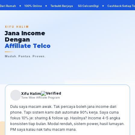
 Dari Rumah ✦ 100% Online ✦ Terbukti Berjaya 5G CelcomDigi ✦ Cashback Setiap 
XIFU HALIM
Jana Income
Dengan
Affiliate Telco
Mudah. Pantas. Proven.
Xifu Halim
Tone Wow Affiliate Program
Dulu saya macam awak. Tak percaya boleh jana income dari
phone. Tapi sistem kami dah automate 90% kerja. Saya cuma
fokus 10% je: sharing & follow up. Hasilnya? Income 4-5 angka
konsisten tiap bulan. Modal rendah, sistem power, hasil lumayan.
PM saya kalau nak tahu macam mana.