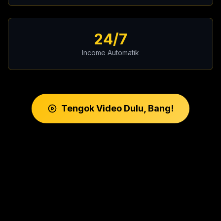
24/7
Income Automatik
Tengok Video Dulu, Bang!