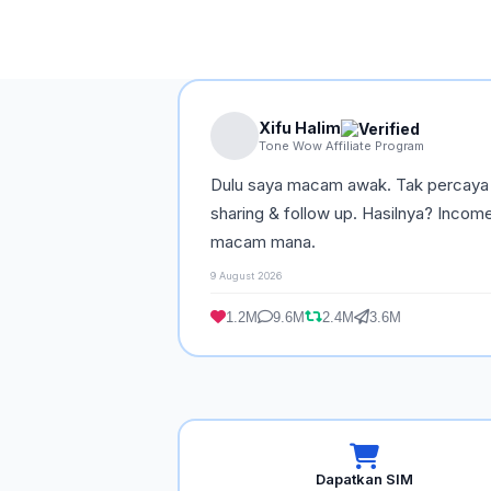
Xifu Halim
Tone Wow Affiliate Program
Dulu saya macam awak. Tak percaya b
sharing & follow up. Hasilnya? Incom
macam mana.
9 August 2026
1.2M
9.6M
2.4M
3.6M
Dapatkan SIM