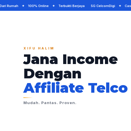
 Dari Rumah ✦ 100% Online ✦ Terbukti Berjaya 5G CelcomDigi ✦ Cash
XIFU HALIM
Jana Income
Dengan
Affiliate Telco
Mudah. Pantas. Proven.